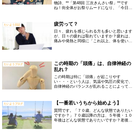
物詩、**「第48回 三次きんさい祭」**です
ね！街全体がお祭りムードになり、「今日は
何を食べようかな？」「誰と行こうかな？」
そんなワクワクした気持ちになっている方も
多いのではないでしょうか😊当院 整...
疲労って？
たいよう日記
日々、疲れを感じられる方も多いと思います
が、日々の疲れは取れていますか？疲れは、
痛みや発熱と同様に「これ以上、体を使い続
けると体に害が及びますよ」という体の警報
になります。私たちの体は、健康な状態を維
持するために、身体の状態や機能を一定に
保...
この時期の「頭痛」は、自律神経の
たいようブログ
乱れ？
この時期は特に「頭痛」が起こりやす
い・・・という人は、気温や気圧の変化で、
自律神経のバランスが乱れることによって起
こっている可能性があります。この時期に多
いのは、「片頭痛」という頭痛で、特徴とし
ては、こめかみから目にかけて、片側を中心
【一番若いうちから始めよう】
たいようブログ
に、時...
質問です。「７０歳、どんな状態でありたい
ですか？」７０歳以降の方は、５年後・１０
年後はどんな状態でありたいですか？老後
は、のんびりした日々を過ごしたいと思われ
る方も多いと思いますが、やはり老後も活発
的に動くことをおすすめします。なぜなら、