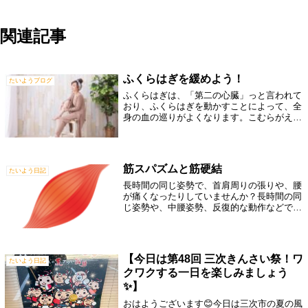
関連記事
ふくらはぎを緩めよう！
たいようブログ
ふくらはぎは、「第二の心臓」っと言われて
おり、ふくらはぎを動かすことによって、全
身の血の巡りがよくなります。こむらがえり
も、ふくらはぎに起こりやすく、揉むこと
で、こむらがえりを起こらないようにした
り、高血圧もふくらはぎを揉むことで、下が
った...
筋スパズムと筋硬結
たいよう日記
長時間の同じ姿勢で、首肩周りの張りや、腰
が痛くなったりしていませんか？長時間の同
じ姿勢や、中腰姿勢、反復的な動作などで、
筋肉への負担が長時間続くと、筋肉は収縮が
続いている状態になります。すると、筋肉の
収縮が解けにくくなり、本来なら力を抜い
て...
【今日は第48回 三次きんさい祭！ワ
たいよう日記
クワクする一日を楽しみましょう
✨】
おはようございます😊今日は三次市の夏の風