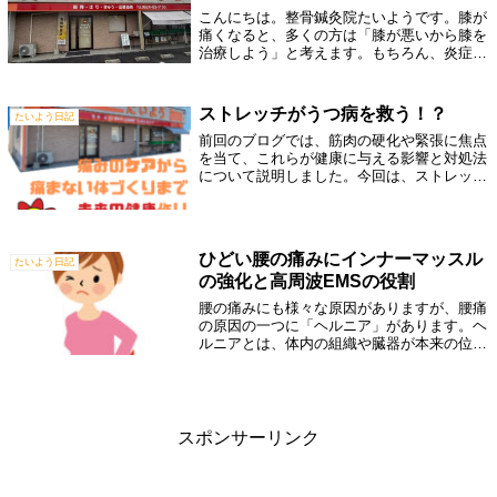
こんにちは。整骨鍼灸院たいようです。膝が
痛くなると、多くの方は「膝が悪いから膝を
治療しよう」と考えます。もちろん、炎症が
強い時やケガをした直後は、膝への治療が最
優先になります。しかし、痛みが落ち着いて
きてもなかなか改善しない場合は、「膝以
ストレッチがうつ病を救う！？
たいよう日記
外...
前回のブログでは、筋肉の硬化や緊張に焦点
を当て、これらが健康に与える影響と対処法
について説明しました。今回は、ストレッチ
がうつ病に与える効果に焦点を当て、うつ病
とストレッチの関連性について探ります。う
つ病とは？うつ病は、心の健康状態に関連
す...
ひどい腰の痛みにインナーマッスル
たいよう日記
の強化と高周波EMSの役割
腰の痛みにも様々な原因がありますが、腰痛
の原因の一つに「ヘルニア」があります。ヘ
ルニアとは、体内の組織や臓器が本来の位置
から離れてしまう状態を指し、その中でも腰
椎椎間板ヘルニアは、腰椎のクッションであ
る椎間板が負荷やストレスによって飛び出
る...
スポンサーリンク