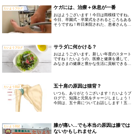
の...
ケガには、治療＋休息が一番
たいようブログ
おはようございます！今日は雨模様ですね。
今日、卒園式・卒業式をされるところもある
そうですね！昨日来院された、患者さんも
「明日、卒園式があります」といっておられ
ました。ご卒園・ご卒業おめでとうございま
す👏素敵な日になればいいな〜と思います♪
さ...
サラダに何かける？
たいようブログ
おはようございます。新しい年度のスタート
ですね！たいようの、医療と健康を通して、
みなさまの健康と豊かな生活に貢献できるよ
う頑張っていきます！そのために、喜んでい
ただける治療と、たいようが、心の癒しと健
康な体づくりの場となるような環境作り
と、...
五十肩の原因は猫背？
たいよう日記
いつも、ありがとうございます！たいようブ
ログで、知識と元気をチャージしましょう！
今回は、五十肩についてお話しします！五十
肩が起こる原因に、「上腕骨頭のズレ」があ
ります。特に多いのが上腕骨頭が前にズレた
状態で、その状態で肩関節の運動を繰り返
し...
膝が痛い…でも本当の原因は膝では
たいよう日記
ないかもしれません