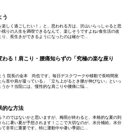
よう
を楽しく過ごしたい！」と、思われる方は、沢山いらっしゃると思
い残りの人生を満喫できるなんて、楽しそうですよね♪食生活の改
り、長生きができるようになったのは確かで...
変わる！肩こり・腰痛知らずの「究極の楽な座り
よう 院長の金本 尚也です。毎日デスクワークや移動で長時間座
たら首や肩が凝っている」「立ち上がるとき腰が伸びない」といっ
うか？当院には、慢性的な肩こりや腰痛に悩...
果的な方法
る？のではないかと思いますが、梅雨が終わると、本格的な夏の到
さらに暑い夏が予想されます！ここで大切なのが、水分補給。水分
て非常に重要です。特に運動中や暑い季節に...