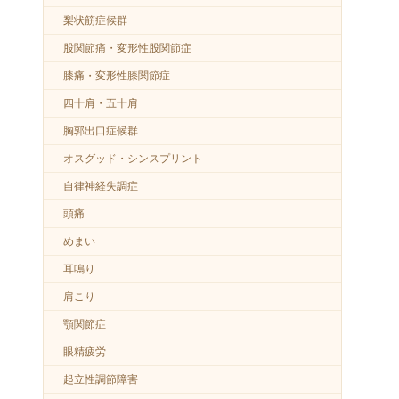
梨状筋症候群
股関節痛・変形性股関節症
膝痛・変形性膝関節症
四十肩・五十肩
胸郭出口症候群
オスグッド・シンスプリント
自律神経失調症
頭痛
めまい
耳鳴り
肩こり
顎関節症
眼精疲労
起立性調節障害