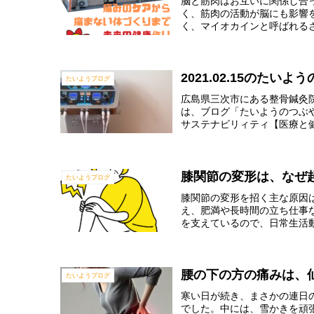
脳と筋肉はお互いに関係し合
く、筋肉の活動が脳にも影響
く、マイオカインと呼ばれるさ
2021.02.15のたいよ
たいようブログ
広島県三次市にある整骨鍼灸
は、ブログ「たいようのつぶ
サステナビリィティ【医療と
アから痛まない体づくりまで
ます。整骨・鍼灸・整体・カ
ッチ・ダイエット・健康教室
膝関節の変形は、なぜ
たいようブログ
膝関節の変形を招く主な原因
え、肥満や長時間の立ち仕事
を支えているので、日常生活動
腰の下の方の痛みは、
たいようブログ
寒い日が続き、まさかの連日
でした。中には、雪かきを頑