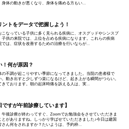
身体の動きが悪くなり、身体を痛める方もい...
リントをデータで把握しよう！
おこなっている子供に多く見られる疾病に、オスグッドやシンスプ
、子供の来院では、上位を占める疾病になります。これらの疾病
では、症状を改善するための治療を行いならが...
い！何が原因？
体の不調が起こりやすい季節になってきました。当院の患者様で
い。動き出すと少しずつ楽になるけど、起き上がる瞬間がつらい。
きております。朝の起床時痛を訴える人は、実...
日は祝日ですが午前診療しています】
、午後診療が終わってすぐ、Zoomでお勉強会をさせていただきま
ことがありますね。しっかり学ばせていただきました♪今日は建国
さん何をされますか？たいようは、予約枠...