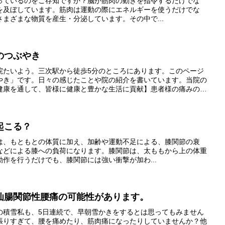
っているのをご存知ですか？脳が筋肉の動きを指令するだけでな
を及ぼしています。筋肉は運動の際にエネルギーを使うだけでな
まざまな物質を産生・分泌しています。その中で...
うのつぶやき
院たいよう。三次駅から徒歩5分のところにあります。このページ
やき」です。日々の感じたことや院の紹介を書いています。当院の
健康を通して、皆様に健康と豊かな生活に貢献】患者様の痛みのケ
、いつまでも健康で豊かな生活を送っていただけるように努めてい
イロプラクティック・パーソナルトレーニング・パーソナルストレ
・健康指導
起こる？
は、もともとの体質に加え、加齢や運動不足による、膝関節の衰
などによる膝への負荷になります。膝関節は、太ももから上の体重
作を行うだけでも、膝関節には強い衝撃が加わ...
仙腸関節性腰痛の可能性があります。
の積雪私も、5日連続で、早朝雪かきをするとは思ってもみません
張りすぎて、腰を痛めたり、筋肉痛になったりしていませんか？他