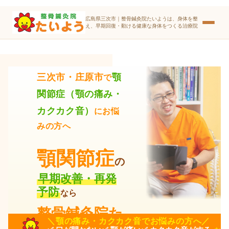
広島県三次市｜整骨鍼灸院たいようは、身体を整
え、早期回復・動ける健康な身体をつくる治療院
顎
三次市・庄原市
で
関節症（顎の痛み・
カクカク音）
にお悩
みの方へ
顎関節症
の
早期改善・再発
予防
なら
整骨鍼灸院た
＼顎の痛み・カクカク音でお悩みの方へ／