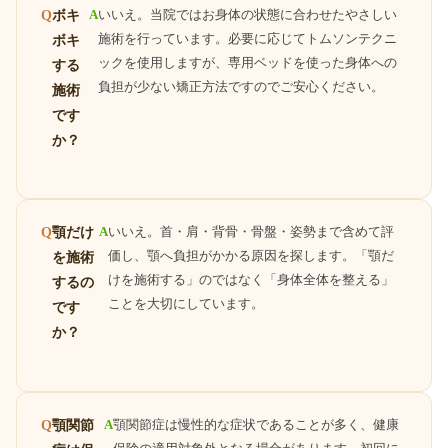
ボキ
A
いいえ。当院ではお身体の状態に合わせたやさしい
Q
施術を行っています。必要に応じてトムソンテクニ
ボキ
ックを使用しますが、専用ベッドを使った身体への
する
負担が少ない矯正方法ですのでご安心ください。
施術
です
か？
顎だけ
A
いいえ。首・肩・背骨・骨盤・姿勢まで含めて評
Q
価し、顎へ負担がかかる原因を探します。「顎だ
を施術
けを施術する」のではなく「身体全体を整える」
するの
ことを大切にしています。
です
か？
顎関節
A
顎関節症は慢性的な症状であることが多く、健康
Q