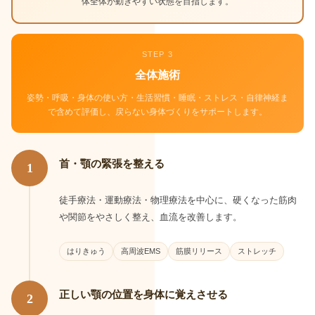
体全体が動きやすい状態を目指します。
STEP 3
全体施術
姿勢・呼吸・身体の使い方・生活習慣・睡眠・ストレス・自律神経ま
で含めて評価し、戻らない身体づくりをサポートします。
首・顎の緊張を整える
1
徒手療法・運動療法・物理療法を中心に、硬くなった筋肉
や関節をやさしく整え、血流を改善します。
はりきゅう
高周波EMS
筋膜リリース
ストレッチ
正しい顎の位置を身体に覚えさせる
2