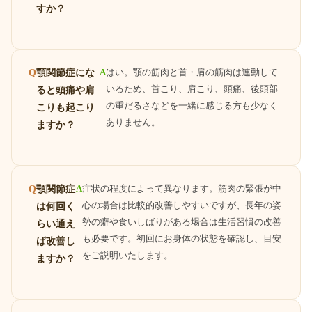
すか？
顎関節症にな
A
はい。顎の筋肉と首・肩の筋肉は連動して
Q
いるため、首こり、肩こり、頭痛、後頭部
ると頭痛や肩
の重だるさなどを一緒に感じる方も少なく
こりも起こり
ありません。
ますか？
顎関節症
A
症状の程度によって異なります。筋肉の緊張が中
Q
心の場合は比較的改善しやすいですが、長年の姿
は何回く
勢の癖や食いしばりがある場合は生活習慣の改善
らい通え
も必要です。初回にお身体の状態を確認し、目安
ば改善し
をご説明いたします。
ますか？