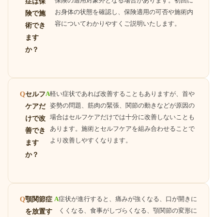
保険の適用対象外となる場合があります。初回に
症は保
お身体の状態を確認し、保険適用の可否や施術内
険で施
容についてわかりやすくご説明いたします。
術でき
ます
か？
セルフ
A
軽い症状であれば改善することもありますが、首や
Q
姿勢の問題、筋肉の緊張、関節の動きなどが原因の
ケアだ
場合はセルフケアだけでは十分に改善しないことも
けで改
あります。施術とセルフケアを組み合わせることで
善でき
より改善しやすくなります。
ます
か？
顎関節症
A
症状が進行すると、痛みが強くなる、口が開きに
Q
くくなる、食事がしづらくなる、顎関節の変形に
を放置す