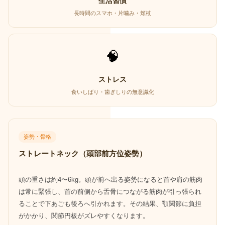
生活習慣
長時間のスマホ・片噛み・頬杖
🧠
ストレス
食いしばり・歯ぎしりの無意識化
姿勢・骨格
ストレートネック（頭部前方位姿勢）
頭の重さは約4〜6kg。頭が前へ出る姿勢になると首や肩の筋肉
は常に緊張し、首の前側から舌骨につながる筋肉が引っ張られ
ることで下あごも後ろへ引かれます。その結果、顎関節に負担
がかかり、関節円板がズレやすくなります。