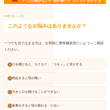
いよう
✅ 口が開かない
✅ 顎が痛い
✅ カクカク音がする
など
CHECK — 01
このようなお悩みはありませんか？
一つでも当てはまる方は、お気軽に整骨鍼灸院たいようへご相談
ください。
口を開けると「カクカク」「コキッ」と音がする
朝起きると顎が痛い
大きく口を開けることができない
食事をすると顎が疲れる・だるい