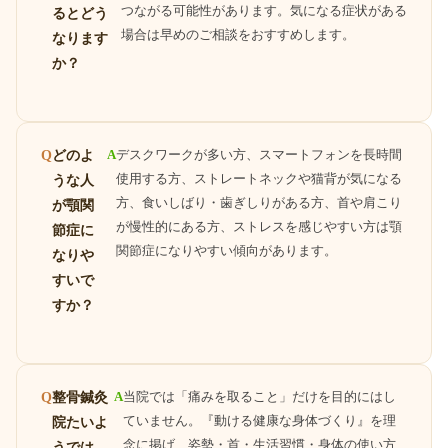
つながる可能性があります。気になる症状がある
るとどう
場合は早めのご相談をおすすめします。
なります
か？
どのよ
A
デスクワークが多い方、スマートフォンを長時間
Q
使用する方、ストレートネックや猫背が気になる
うな人
方、食いしばり・歯ぎしりがある方、首や肩こり
が顎関
が慢性的にある方、ストレスを感じやすい方は顎
節症に
関節症になりやすい傾向があります。
なりや
すいで
すか？
整骨鍼灸
A
当院では「痛みを取ること」だけを目的にはし
Q
ていません。『動ける健康な身体づくり』を理
院たいよ
念に掲げ、姿勢・首・生活習慣・身体の使い方
うでは、