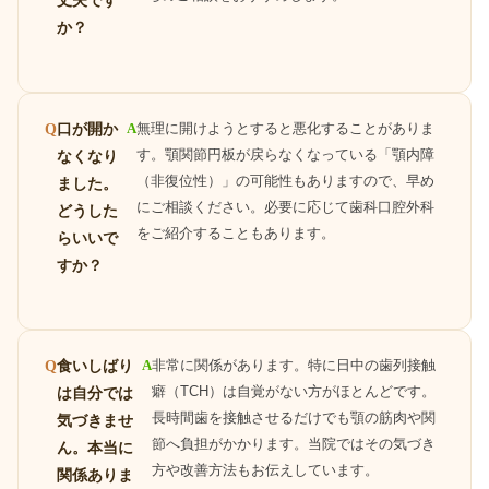
丈夫です
か？
口が開か
A
無理に開けようとすると悪化することがありま
Q
す。顎関節円板が戻らなくなっている「顎内障
なくなり
（非復位性）」の可能性もありますので、早め
ました。
にご相談ください。必要に応じて歯科口腔外科
どうした
をご紹介することもあります。
らいいで
すか？
食いしばり
A
非常に関係があります。特に日中の歯列接触
Q
癖（TCH）は自覚がない方がほとんどです。
は自分では
長時間歯を接触させるだけでも顎の筋肉や関
気づきませ
節へ負担がかかります。当院ではその気づき
ん。本当に
方や改善方法もお伝えしています。
関係ありま