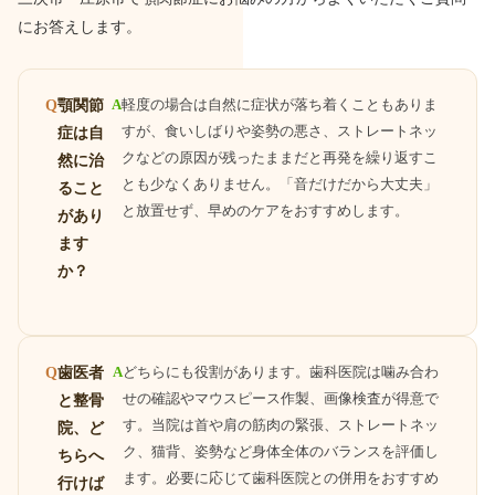
にお答えします。
顎関節
A
軽度の場合は自然に症状が落ち着くこともありま
Q
すが、食いしばりや姿勢の悪さ、ストレートネッ
症は自
クなどの原因が残ったままだと再発を繰り返すこ
然に治
とも少なくありません。「音だけだから大丈夫」
ること
と放置せず、早めのケアをおすすめします。
があり
ます
か？
歯医者
A
どちらにも役割があります。歯科医院は噛み合わ
Q
せの確認やマウスピース作製、画像検査が得意で
と整骨
す。当院は首や肩の筋肉の緊張、ストレートネッ
院、ど
ク、猫背、姿勢など身体全体のバランスを評価し
ちらへ
ます。必要に応じて歯科医院との併用をおすすめ
行けば