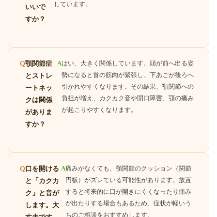
しています。
いいで
すか？
顎関節症
A
はい、大きく関係しています。頭が前へ出る姿
Q
勢になると首の筋肉が緊張し、下あごが後ろへ
とストレ
引かれやすくなります。その結果、顎関節への
ートネッ
負担が増え、カクカク音や開口障害、顎の痛み
クは関係
が起こりやすくなります。
がありま
すか？
口を開ける
A
痛みがなくても、顎関節のクッション（関節
Q
円板）がズレている可能性があります。放置
と「カクカ
すると将来的に口が開きにくくなったり痛み
ク」と音が
が出たりする場合もあるため、症状が軽いう
します。大
ちのご相談をおすすめします。