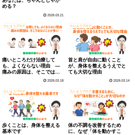
あなたは、ちゃんとしゃが
める？
2026.03.21
たいようブログ
たいようブログ
痛いところだけ治療して
首と肩が自由に動くこと
も、よくならない理由 ―
が、身体を整えるうえでと
痛みの原因は、そこではな
ても大切な理由
いことが多い ―
2026.03.18
2026.03.14
たいようブログ
たいようブログ
歩くことは、身体を整える
体の不調を改善するため
基本です
に、なぜ「体を動かすこ