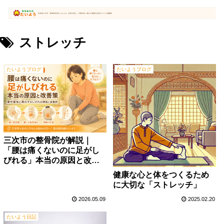
ストレッチ
たいようブログ
たいようブログ
三次市の整骨院が解説｜
「腰は痛くないのに足がし
びれる」本当の原因と改善
策
健康な心と体をつくるため
に大切な「ストレッチ」
2026.05.09
2025.02.20
たいよう日記