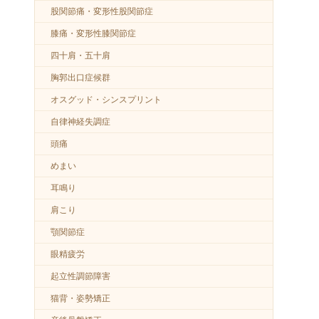
股関節痛・変形性股関節症
膝痛・変形性膝関節症
四十肩・五十肩
胸郭出口症候群
オスグッド・シンスプリント
自律神経失調症
頭痛
めまい
耳鳴り
肩こり
顎関節症
眼精疲労
起立性調節障害
猫背・姿勢矯正