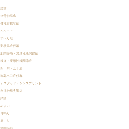
腰痛
坐骨神経痛
脊柱管狭窄症
ヘルニア
すべり症
梨状筋症候群
股関節痛・変形性股関節症
膝痛・変形性膝関節症
四十肩・五十肩
胸郭出口症候群
オスグッド・シンスプリント
自律神経失調症
頭痛
めまい
耳鳴り
肩こり
顎関節症