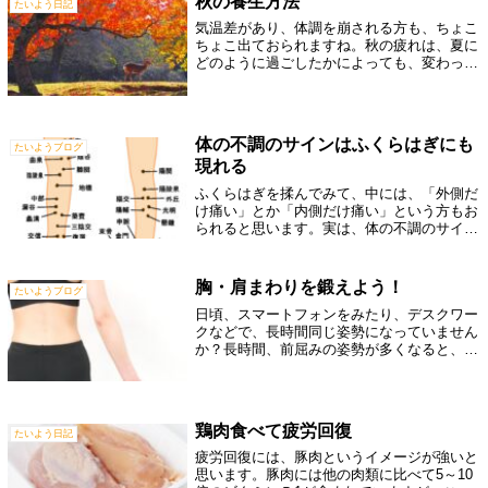
秋の養生方法
たいよう日記
る...
気温差があり、体調を崩される方も、ちょこ
ちょこ出ておられますね。秋の疲れは、夏に
どのように過ごしたかによっても、変わって
くるのをご存知ですか？特に、夏にクーラー
で体をひやしすぎたな〜と思われる方は、し
っかりと体を芯から温めていくことをおす
す...
体の不調のサインはふくらはぎにも
たいようブログ
現れる
ふくらはぎを揉んでみて、中には、「外側だ
け痛い」とか「内側だけ痛い」という方もお
られると思います。実は、体の不調のサイン
は、ふくらはぎにも現れることが多いので
す。東洋医学で、ツボ（経穴）というものが
あります。そのツボをつないでいる経絡（け
胸・肩まわりを鍛えよう！
たいようブログ
い...
日頃、スマートフォンをみたり、デスクワー
クなどで、長時間同じ姿勢になっていません
か？長時間、前屈みの姿勢が多くなると、頭
も前にいく為、首肩周りが張りやすくなり、
ストレートネックの原因になります。さら
に、肩が前に行き過ぎてしまうと、肩甲骨と
肋...
鶏肉食べて疲労回復
たいよう日記
疲労回復には、豚肉というイメージが強いと
思います。豚肉には他の肉類に比べて5～10