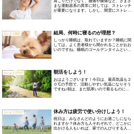
肩こりだけでなく、腰痛や膝痛など、さまざ
まな運動器系の異常に対しては、ストレッチ
が重要になります。しかし、闇雲にストレッ
チをしていては、なかなか効果は出ません。
たとえば、肩こりのストレッチの代表的な運
動として、首まわしがあります。たしか
に、...
結局、何時に寝るのが理想？
たいよう日記
しっかり睡眠は、取れていますか？睡眠に関
しては、よく患者様から聞かれることがおお
いのですね。睡眠のゴールデンタイムという
ものが昔からあり、午後10時～午前2時の時
間帯に成長ホルモンが多く分泌されるため、
「この時間にねるのが良い」という定説が...
朝活をしよう！
たいようブログ
おはようございます！今日は、最高気温も２
０℃の予想で、活動しやすい気温になりそう
ですね♪朝は、まだ肌寒いので着るものに困
るという方も多くおられると思います。気温
差が激しいと、体調を崩しやすくなったり
し、怪我も多くなります。さらに、筋肉も疲
労...
休み方は疲労で使い分けしよう！
たいようブログ
祝日は、みなさんどのようにお過ごしになら
れますか？休み方も人それぞれで、どこかに
出かける人もいれば、家でのんびりする人も
いると思います。たまに、「しっかり休んだ