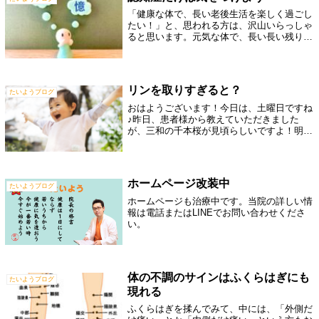
「健康な体で、長い老後生活を楽しく過ごし
たい！」と、思われる方は、沢山いらっしゃ
ると思います。元気な体で、長い長い残りの
人生を満喫できるなんて、楽しそうですよね
♪食生活の改善、医療分野における発展によ
り、長生きができるようになったのは確か
で...
リンを取りすぎると？
たいようブログ
おはようございます！今日は、土曜日ですね
♪昨日、患者様から教えていただきました
が、三和の千本桜が見頃らしいですよ！明日
は、お花見にいいかもしれないですね！私
は、明日は、奥さんの実家にいき、たけのこ
や柑橘系を取りに行こうと思っています。も
しか...
ホームページ改装中
たいようブログ
ホームページも治療中です。当院の詳しい情
報は電話またはLINEでお問い合わせくださ
い。
体の不調のサインはふくらはぎにも
たいようブログ
現れる
ふくらはぎを揉んでみて、中には、「外側だ