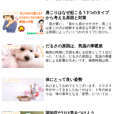
早く安心できる日常が戻りますよう、お祈り
しております。さて、今日は**「長時間同じ
姿勢による腰痛」**についてお話ししま...
肩こりはなぜ起こる？3つのタイプ
たいようブログ
から考える原因と対策
「肩が重い」「首から肩がガチガチ」肩こり
は多くの方が経験する身近な不調ですが、実
は原因によっていくつかのタイプに分けられ
ます。肩こりは大きく①本態性肩こり②症候
性肩こり③心因性肩こりの3つに分類されま
す。① 症候性肩こりこれは、他の病気が
だるさの原因は、気温の寒暖差
たいようブログ
原...
梅雨の時期に不調を感じる症状として１位だ
った「だるさ」だるさの原因は、気温の寒暖
差による影響が大きいです。梅雨時期は雨が
降り、気温が下がったかと思うと、 真夏の
ような暑さになったり、一日でも朝夕は冷え
込んだりと、気温差の激しい季節です。体
は...
体にとって良い姿勢
たいようブログ
あけましておめでとうございます。２０２３
年がやってきましたね！やはり、１年の始ま
りは、体の基本となる「姿勢」についてお送
りします。普段から猫背や反り腰、巻き肩、
左右どちらかに傾いた姿勢などを気にされて
いる方は多いと思います。そしてそんな姿
勢...
認知症だけは気をつけよう
たいようブログ