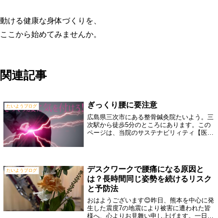
動ける健康な身体づくりを、
ここから始めてみませんか。
関連記事
ぎっくり腰に要注意
たいようブログ
広島県三次市にある整骨鍼灸院たいよう。三
次駅から徒歩5分のところにあります。この
ページは、当院のサステナビリィティ【医療
と健康を通して、皆様に健康と豊かな生活に
貢献】患者様の痛みのケアから痛まない体づ
くりまで、いつまでも健康で豊かな生活を送
っていただけるように努めています。整骨・
デスクワークで腰痛になる原因と
鍼灸・整体・カイロプラクティック・パーソ
たいようブログ
は？長時間同じ姿勢を続けるリスク
ナルトレーニング・パーソナルストレッチ・
ダイエット・健康教室・健康指導
と予防法
おはようございます😊昨日、熊本を中心に発
生した震度7の地震により被害に遭われた皆
様へ、心よりお見舞い申し上げます。一日も