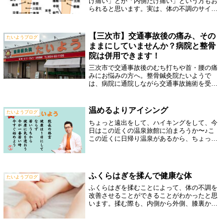
け痛い」とか「内側だけ痛い」という方もお
られると思います。実は、体の不調のサイン
は、ふくらはぎにも現れることが多いので
す。東洋医学で、ツボ（経穴）というものが
あります。そのツボをつないでいる経絡（け
【三次市】交通事故後の痛み、その
たいようブログ
い...
ままにしていませんか？病院と整骨
院は併用できます！
三次市で交通事故後のむち打ちや首・腰の痛
みにお悩みの方へ。整骨鍼灸院たいようで
は、病院に通院しながら交通事故施術を受け
られる場合があります。自賠責保険や通院開
始までの流れを解説します。
温めるよりアイシング
たいようブログ
ちょっと遠出をして、ハイキングをして、今
日はこの近くの温泉旅館に泊まろうか〜♪こ
この近くに日帰り温泉があるから、ちょっと
汗を流して、温泉つかって帰ろうか〜という
ちょっとしたプチ旅行を計画されている
方・・・実は、温泉への入り方にもちょっと
した...
ふくらはぎを揉んで健康な体
たいようブログ
ふくらはぎを揉むことによって、体の不調を
改善させることができることがわかったと思
います。揉む際も、内側から外側、膝裏から
足首まで、満遍なく、やさしく揉むようにし
ていきましょう。ふくらはぎには、ツボもた