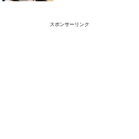
運動をする時間も増えてくると思います。な
かには、いろいろ忙しくて無理という方も
い...
スポンサーリンク