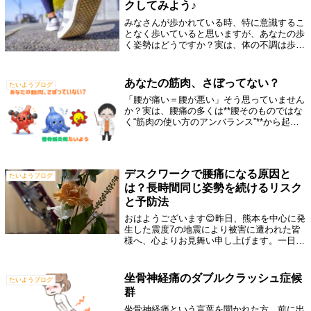
クしてみよう♪
みなさんが歩かれている時、特に意識するこ
となく歩いていると思いますが、あなたの歩
く姿勢はどうですか？実は、体の不調は歩き
方にも現れてきます。また、歩き方によっ
て、体が不調になることもあります。では、
その歩き方はどうしたらわかるのか？それ
あなたの筋肉、さぼってない？
たいようブログ
は、...
「腰が痛い＝腰が悪い」そう思っていません
か？実は、腰痛の多くは**腰そのものではな
く“筋肉の使い方のアンバランス”**から起こ
っています。そのカギになるのが「サボリ
筋」と「ガンバリ筋」です。なぜ、サボる筋
肉とがんばる筋肉ができるのか？人の身...
デスクワークで腰痛になる原因と
たいようブログ
は？長時間同じ姿勢を続けるリスク
と予防法
おはようございます😊昨日、熊本を中心に発
生した震度7の地震により被害に遭われた皆
様へ、心よりお見舞い申し上げます。一日も
早く安心できる日常が戻りますよう、お祈り
しております。さて、今日は**「長時間同じ
姿勢による腰痛」**についてお話ししま...
坐骨神経痛のダブルクラッシュ症候
たいようブログ
群
坐骨神経痛という言葉を聞かれた方、前に出