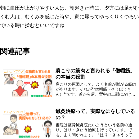
朝に血圧が上がりやすい人は、朝起きた時に、夕方には足がむ
くむ人は、むくみを感じた時や、家に帰ってゆっくりくつろい
でいる時に揉むといいですね！
関連記事
肩こりの筋肉と言われる「僧帽筋」
たいようブログ
の本当の役割
肩こりの原因として、よく名前が挙がる筋肉
があります。それが**僧帽筋（そうぼうき
ん）**です。首から肩、背中の上部にかけて
広く存在し、「肩こりの筋肉」として知られ
ていますが、実はこの僧帽筋、解剖学的にと
ても特徴的な筋肉です。僧帽筋は、思って...
鍼灸治療って、実際なにをしている
たいようブログ
の？
当院は整骨鍼灸院たいようという名前の通
り、はり・きゅう治療も行っています。で
も、よく聞かれます。「はり・きゅうって、