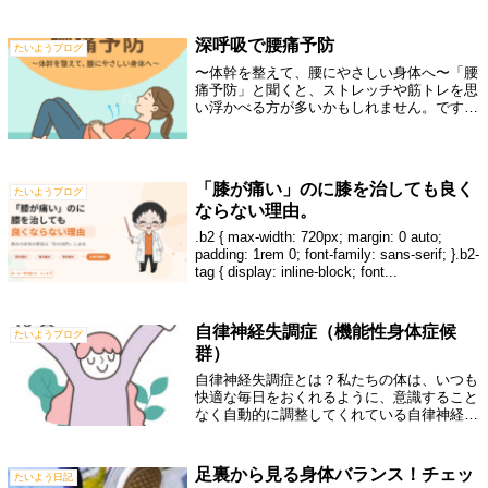
何に効くんですか？」実はこの答えは、施術
者によって少し違います。東洋医学的に考え
る先生は「経穴（ツボ）を刺激し、気血の流
深呼吸で腰痛予防
たいようブログ
れを...
〜体幹を整えて、腰にやさしい身体へ〜「腰
痛予防」と聞くと、ストレッチや筋トレを思
い浮かべる方が多いかもしれません。です
が、実は“深呼吸”も腰痛予防にとても効果的
だということをご存じでしょうか。当院で
は、深呼吸を運動の一環として取り入れてい
ま...
「膝が痛い」のに膝を治しても良く
たいようブログ
ならない理由。
.b2 { max-width: 720px; margin: 0 auto;
padding: 1rem 0; font-family: sans-serif; }.b2-
tag { display: inline-block; font...
自律神経失調症（機能性身体症候
たいようブログ
群）
自律神経失調症とは？私たちの体は、いつも
快適な毎日をおくれるように、意識すること
なく自動的に調整してくれている自律神経と
いうものがあります。この神経の調子が悪く
なって、医学検査を行っても特に原因がな
く、また内臓等に病変がないにもかかわら
足裏から見る身体バランス！チェッ
たいよう日記
ず、...