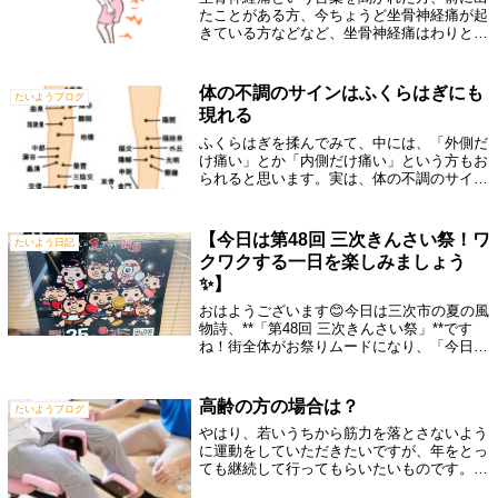
たことがある方、今ちょうど坐骨神経痛が起
きている方などなど、坐骨神経痛はわりと身
近なところで起きる症状になります。当院で
も、坐骨神経痛が起こっている方の施術をさ
せていただいております。今回は、坐骨神
体の不調のサインはふくらはぎにも
たいようブログ
経...
現れる
ふくらはぎを揉んでみて、中には、「外側だ
け痛い」とか「内側だけ痛い」という方もお
られると思います。実は、体の不調のサイン
は、ふくらはぎにも現れることが多いので
す。東洋医学で、ツボ（経穴）というものが
あります。そのツボをつないでいる経絡（け
【今日は第48回 三次きんさい祭！ワ
たいよう日記
い...
クワクする一日を楽しみましょう
✨】
おはようございます😊今日は三次市の夏の風
物詩、**「第48回 三次きんさい祭」**です
ね！街全体がお祭りムードになり、「今日は
何を食べようかな？」「誰と行こうかな？」
そんなワクワクした気持ちになっている方も
多いのではないでしょうか😊当院 整...
高齢の方の場合は？
たいようブログ
やはり、若いうちから筋力を落とさないよう
に運動をしていただきたいですが、年をとっ
ても継続して行ってもらいたいものです。そ
して、だんだんと時間にも余裕ができたら、