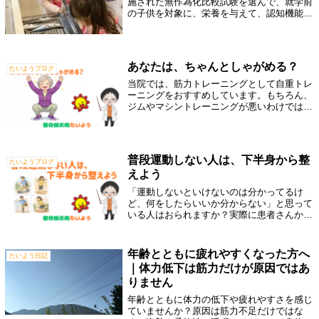
施された無作為化比較試験を選んで、就学前
の子供を対象に、栄養を与えて、認知機能が
どのようになったかを検討したそうです。
諸々細かい設定等はあるのですが、その辺は
おいといて、大きく①サプリメントによる単
一...
あなたは、ちゃんとしゃがめる？
たいようブログ
当院では、筋力トレーニングとして自重トレ
ーニングをおすすめしています。もちろん、
ジムやマシントレーニングが悪いわけではあ
りません。運動習慣をつけるには、とても良
い方法です。ただ、マシンは動きが安定され
ている分、「自分で体をコントロールする
力...
普段運動しない人は、下半身から整
たいようブログ
えよう
「運動しないといけないのは分かってるけ
ど、何をしたらいいか分からない」と思って
いる人はおられますか？実際に患者さんから
も「何から始めたらいいですか？」とよく聞
かれます。その時に、私がまずお伝えしてい
るのが👉 下半身から整えましょうというこ
年齢とともに疲れやすくなった方へ
たいよう日記
と...
｜体力低下は筋力だけが原因ではあ
りません
年齢とともに体力の低下や疲れやすさを感じ
ていませんか？原因は筋力不足だけではな