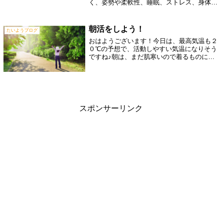
く、姿勢や柔軟性、睡眠、ストレス、身体の
使い方も関係します。三次市の整骨鍼灸院た
いようが、疲れにくく動ける身体づくりにつ
いて解説します。
朝活をしよう！
たいようブログ
おはようございます！今日は、最高気温も２
０℃の予想で、活動しやすい気温になりそう
ですね♪朝は、まだ肌寒いので着るものに困
るという方も多くおられると思います。気温
差が激しいと、体調を崩しやすくなったり
し、怪我も多くなります。さらに、筋肉も疲
労...
スポンサーリンク