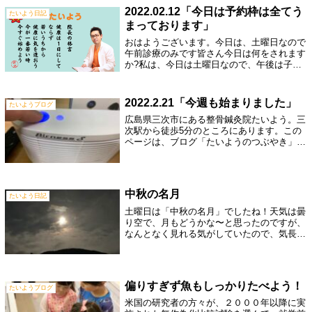
行な...
2022.02.12「今日は予約枠は全てう
たいよう日記
まっております」
おはようございます。今日は、土曜日なので
午前診療のみです皆さん今日は何をされます
か?私は、今日は土曜日なので、午後は子供
と夕ご飯作りをします。今日の献立は関西風
お好み焼き!広島風お好み焼きじゃないです
よ。今日はありがたいことに、当院の予約
2022.2.21「今週も始まりました」
たいようブログ
枠...
広島県三次市にある整骨鍼灸院たいよう。三
次駅から徒歩5分のところにあります。この
ページは、ブログ「たいようのつぶやき」で
す。日々の感じたことや院の紹介を書いてい
ます。当院のサステナビリィティ【医療と健
康を通して、皆様に健康と豊かな生活に貢
献】患者様の痛みのケアから痛まない体づく
中秋の名月
りまで、いつまでも健康で豊かな生活を送っ
たいよう日記
ていただけるように努めています。整骨・鍼
土曜日は「中秋の名月」でしたね！天気は曇
灸・整体・カイロプラクティック・パーソナ
り空で、月もどうかな〜と思ったのですが、
ルトレーニング・パーソナルストレッチ・ダ
なんとなく見れる気がしていたので、気長に
イエット・健康教室・健康指導
待っていました。夕飯が食べ終わったのが２
０時３０分一度外に出て見てみると、ん〜曇
ってて月が出ていないとりあえず、空に向
か...
偏りすぎず魚もしっかりたべよう！
たいようブログ
米国の研究者の方々が、２０００年以降に実