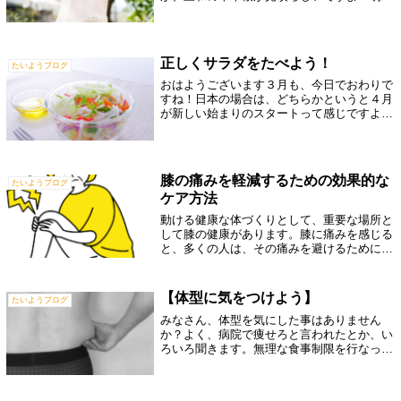
は、お花見にいいかもしれないですね！私
は、明日は、奥さんの実家にいき、たけのこ
や柑橘系を取りに行こうと思っています。も
しか...
正しくサラダをたべよう！
たいようブログ
おはようございます３月も、今日でおわりで
すね！日本の場合は、どちらかというと４月
が新しい始まりのスタートって感じですよね
♪新しい年度も、健康で元気に過ごせるよう
に、健康ネタをどんどん発信していきます
ね！みなさん、サラダは食べていますか？サ
ラ...
膝の痛みを軽減するための効果的な
たいようブログ
ケア方法
動ける健康な体づくりとして、重要な場所と
して膝の健康があります。膝に痛みを感じる
と、多くの人は、その痛みを避けるために、
つい膝を動かさない生活を選んでしまいがち
です。しかし、膝を動かさない生活が続く
と、膝周辺の筋肉が固まり、血行が悪化し、
【体型に気をつけよう】
たいようブログ
結...
みなさん、体型を気にした事はありません
か？よく、病院で痩せろと言われたとか、い
ろいろ聞きます。無理な食事制限を行なっ
て、ダイエットを行う方も多くいらっしゃい
ます。しかし、そこまで気にしなくてもいい
んじゃないかな？と思う人も、ダイエットを