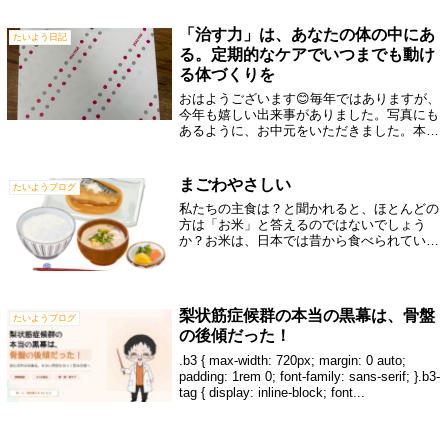
まな物質を産生・分泌しています。その中
で...
「治す力」は、あなたの体の中にあ
たいよう日記
る。定期的なケアでいつまでも動け
る体づくりを
おはようございます😊毎年ではありますが、
今年も嬉しい出来事がありました。写真にも
あるように、お中元をいただきました。本当
にありがとうございます。近所にお住まい
で、週に1回、体のメンテナンスに通ってく
ださっている患者さんからいただいたもので
まごわやさしい
たいようブログ
す...
私たちの主食は？と聞かれると、ほとんどの
方は「お米」と答えるのではないでしょう
か？お米は、日本では昔から食べられている
主食であり、日本人の体に一番適している食
べ物といわれています。その中でも、１番の
理想は玄米と言われています。その理由は、
漢...
梨状筋症候群の本当の黒幕は、骨盤
たいようブログ
の後傾だった！
.b3 { max-width: 720px; margin: 0 auto;
padding: 1rem 0; font-family: sans-serif; }.b3-
tag { display: inline-block; font...