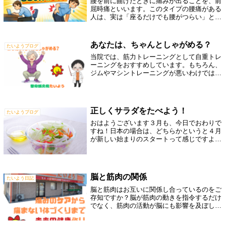
腰を前に曲げたときに痛みが出ることを、前
屈時痛といいます。このタイプの腰痛がある
人は、実は「座るだけでも腰がつらい」と感
じていることが多く、日常生活の中でこんな
動作に心当たりがあるかもしれません。座り
続けるのがつらい落ちた物を拾うときに腰
あなたは、ちゃんとしゃがめる？
たいようブログ
が...
当院では、筋力トレーニングとして自重トレ
ーニングをおすすめしています。もちろん、
ジムやマシントレーニングが悪いわけではあ
りません。運動習慣をつけるには、とても良
い方法です。ただ、マシンは動きが安定され
ている分、「自分で体をコントロールする
力...
正しくサラダをたべよう！
たいようブログ
おはようございます３月も、今日でおわりで
すね！日本の場合は、どちらかというと４月
が新しい始まりのスタートって感じですよね
♪新しい年度も、健康で元気に過ごせるよう
に、健康ネタをどんどん発信していきます
ね！みなさん、サラダは食べていますか？サ
ラ...
脳と筋肉の関係
たいよう日記
脳と筋肉はお互いに関係し合っているのをご
存知ですか？脳が筋肉の動きを指令するだけ
でなく、筋肉の活動が脳にも影響を及ぼして
います。筋肉は運動の際にエネルギーを使う
だけでなく、マイオカインと呼ばれるさまざ