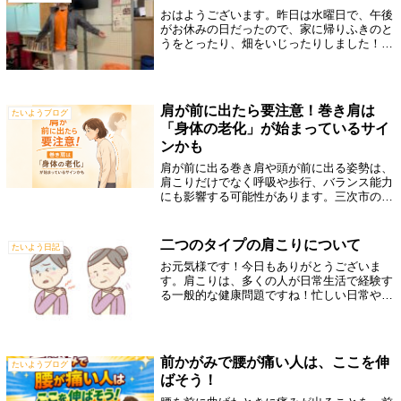
おはようございます。昨日は水曜日で、午後
がお休みの日だったので、家に帰りふきのと
うをとったり、畑をいじったりしました！や
はり、治療で体を使うのと、畑作業では体の
使い方は違いますね！お風呂で、しっかりと
体の疲れを取るためにストレッチを念入り
に...
肩が前に出たら要注意！巻き肩は
たいようブログ
「身体の老化」が始まっているサイ
ンかも
肩が前に出る巻き肩や頭が前に出る姿勢は、
肩こりだけでなく呼吸や歩行、バランス能力
にも影響する可能性があります。三次市の整
骨鍼灸院たいようが原因・セルフチェック・
改善のポイントを分かりやすく解説します。
二つのタイプの肩こりについて
たいよう日記
お元気様です！今日もありがとうございま
す。肩こりは、多くの人が日常生活で経験す
る一般的な健康問題ですね！忙しい日常やス
トレス、長時間のデスクワーク、不適切な姿
勢、運動不足など、さまざまな要因が肩こり
を引き起こします。そのため、多くの方が肩
こ...
前かがみで腰が痛い人は、ここを伸
たいようブログ
ばそう！