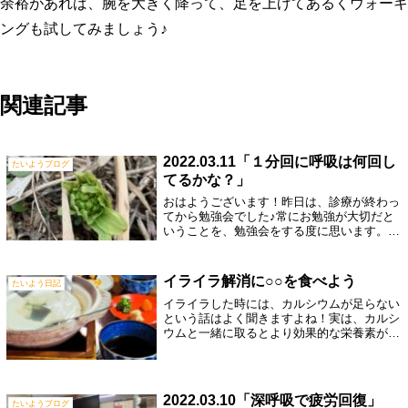
余裕があれば、腕を大きく降って、足を上げてあるくウォーキ
ングも試してみましょう♪
関連記事
2022.03.11「１分回に呼吸は何回し
たいようブログ
てるかな？」
おはようございます！昨日は、診療が終わっ
てから勉強会でした♪常にお勉強が大切だと
いうことを、勉強会をする度に思います。と
いうことは、勉強をしなかったら、勉強の大
切さを改めて感じることができないので、勉
強しなくなりますね！やはり勉強は大切で
イライラ解消に○○を食べよう
たいよう日記
す...
イライラした時には、カルシウムが足らない
という話はよく聞きますよね！実は、カルシ
ウムと一緒に取るとより効果的な栄養素があ
ります！それは、マグネシウムです。よく、
サプリメントでもカルシウムとマグネシウム
はセットで配合されていると思いますが、
カ...
2022.03.10「深呼吸で疲労回復」
たいようブログ