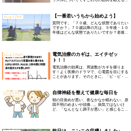
とで、身体の変化だけでなく、健康に対する
効果も期待できます。1. インナーマッスルの
魅力とメリット:基礎代謝アップでダイエ...
【一番若いうちから始めよう】
たいようブログ
質問です。「７０歳、どんな状態でありたい
ですか？」７０歳以降の方は、５年後・１０
年後はどんな状態でありたいですか？老後
は、のんびりした日々を過ごしたいと思われ
る方も多いと思いますが、やはり老後も活発
的に動くことをおすすめします。なぜなら、
の...
電気治療のカギは、エイチゼッ
たいようブログ
ト！！
電気治療の効果は、周波数がカギを握りま
す！よく医療のドラマで、心電図を目にする
ことがあります。そのときに、「ピ・ピ・
ピ」と電子音がなりながら、モニターには波
をうっているような線が描かれていると思い
ます。そんな感じで、電気も波で表現されて
自律神経を整えて健康な毎日を
たいようブログ
おり...
朝の目覚めが悪い、夜なかなか眠れない、原
因不明のめまいや頭痛…。病気ではないけ
ど、「なんとなく調子が悪い」と感じること
はありませんか？この不調の原因は、多くの
場合、自律神経の乱れにあります。自律神経
は全身の器官をコントロールし、交感神経と
副...
昨日は、ニンニク収穫しました♪