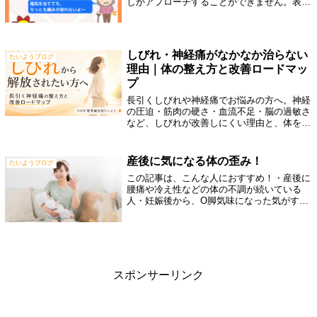
しかアプローチすることができません。表面
の張りをとったり、表面の血流を改善すると
言った要素では、効果は感じられると思いま
すが、深い部分に対しては、電気が通らな
い...
しびれ・神経痛がなかなか治らない
たいようブログ
理由｜体の整え方と改善ロードマッ
プ
長引くしびれや神経痛でお悩みの方へ。神経
の圧迫・筋肉の硬さ・血流不足・脳の過敏さ
など、しびれが改善しにくい理由と、体を治
る方向へ整えるロードマップを三次市の整骨
鍼灸院たいようがわかりやすく解説します。
産後に気になる体の歪み！
たいようブログ
この記事は、こんな人におすすめ！・産後に
腰痛や冷え性などの体の不調が続いている
人・妊娠後から、O脚気味になった気がする
人・産後太りがあり、３ヶ月経っても体重が
元に戻らない人・下腹やお尻周りが気になる
人・抱っこが続いて、より姿勢の崩れが気に
な...
スポンサーリンク