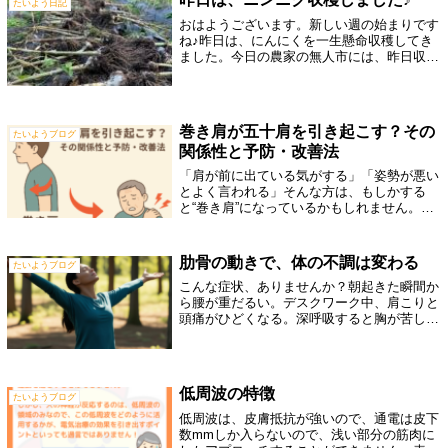
たいよう日記
おはようございます。新しい週の始まりです
ね♪昨日は、にんにくを一生懸命収穫してき
ました。今日の農家の無人市には、昨日収穫
したばかりのにんにくを出してますよ♪生ニ
ンニクで、薄く切って、カツオのたたきな
ど、刺身と一緒に食べると美味しいんですよ
♪...
巻き肩が五十肩を引き起こす？その
たいようブログ
関係性と予防・改善法
「肩が前に出ている気がする」「姿勢が悪い
とよく言われる」そんな方は、もしかする
と“巻き肩”になっているかもしれません。実
はこの巻き肩、不良姿勢による肩こりや首こ
りだけでなく、将来的に五十肩を引き起こす
リスクも高めてしまうのです。本記事で
肋骨の動きで、体の不調は変わる
たいようブログ
は、...
こんな症状、ありませんか？朝起きた瞬間か
ら腰が重だるい。デスクワーク中、肩こりと
頭痛がひどくなる。深呼吸すると胸が苦し
い。なんとなく身体が硬く、動きづらい。も
し、これらの症状に心当たりがあるなら……
その不調、実は「肋骨」が原因かもしれませ
ん...
低周波の特徴
たいようブログ
低周波は、皮膚抵抗が強いので、通電は皮下
数mmしか入らないので、浅い部分の筋肉に