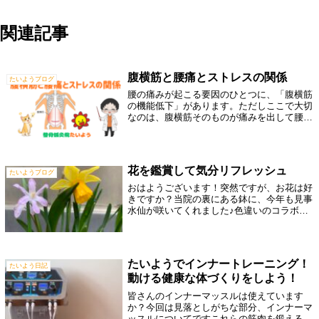
関連記事
腹横筋と腰痛とストレスの関係
たいようブログ
腰の痛みが起こる要因のひとつに、「腹横筋
の機能低下」があります。ただしここで大切
なのは、腹横筋そのものが痛みを出して腰痛
になる、というケースは非常に少ないという
ことです。実際には、腹横筋がうまく働かな
いことで身体のバランスが崩れ、その結果
と...
花を鑑賞して気分リフレッシュ
たいようブログ
おはようございます！突然ですが、お花は好
きですか？当院の裏にある鉢に、今年も見事
水仙が咲いてくれました♪色違いのコラボレ
ーションですね！さらに、毎週火曜日には、
三次花壇さんがお花を届けてくれます。そし
て、そのお花を受付に置いており、みなさ
ん...
たいようでインナートレーニング！
たいよう日記
動ける健康な体づくりをしよう！
皆さんのインナーマッスルは使えています
か？今回は見落としがちな部分、インナーマ
ッスルについてですこれらの筋肉を鍛えるこ